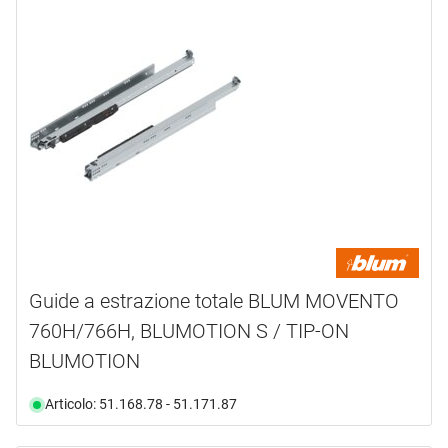
marca
BLUM
(23)
HETTICH
(54)
KESSEBÖHMER PEKA
(1)
PEKA METALL
(3)
tipo prodotto
Adattatore
(4)
Barra
(5)
Guide a estrazione totale BLUM MOVENTO
Bloccaggio
(3)
760H/766H, BLUMOTION S / TIP-ON
Connettore
(2)
BLUMOTION
Cricchetti
(8)
Guida
(39)
Articolo: 51.168.78 - 51.171.87
mostra di più ...