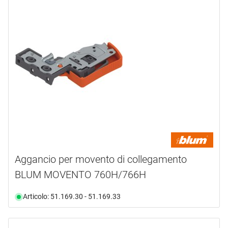
LEGRABOX special edition
(3)
MERIVOBOX
(5)
MOVENTO
(11)
Push-to-open Silent
(1)
Quadro
(6)
Quadro 25
(2)
Quadro 40 BM
(1)
QUADRO 5D
(1)
Quadro Compact
(5)
Quadro V6
(10)
Quadro V6+
(1)
Aggancio per movento di collegamento
QUADRO V6 2D
(1)
BLUM MOVENTO 760H/766H
Quadro V6 4D
(1)
QUADRO V6 5D
(4)
Articolo: 51.169.30 - 51.169.33
QUADRO V6 YOU
(4)
RIVERSO
(3)