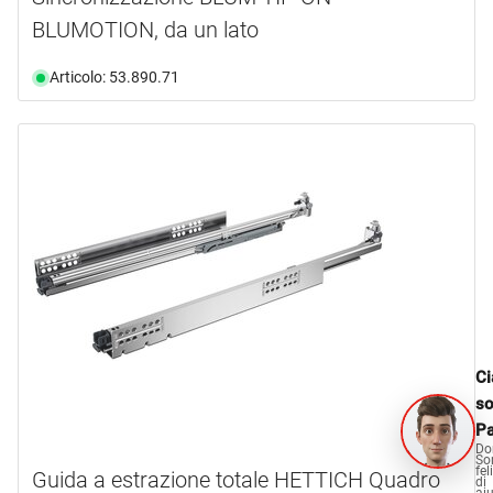
BLUMOTION, da un lato
Articolo: 53.890.71
Ci
s
Pa
Do
So
fel
Guida a estrazione totale HETTICH Quadro
di