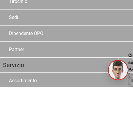
Tirocinio
Sedi
Dipendente OPO
Partner
Ci
s
Servizio
Pa
Do
So
Assortimento
fel
di
aiu
Marche
Cataloghi
Configuratori