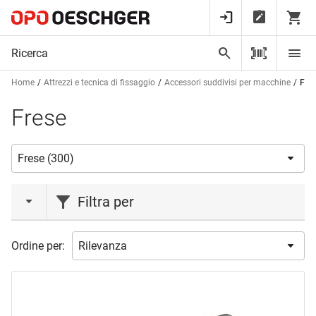
Home
Attrezzi e tecnica di fissaggio
Accessori suddivisi per macchine
Fre
Frese
Filtra per
azione
Ordine per:
Azione
(5)
marca