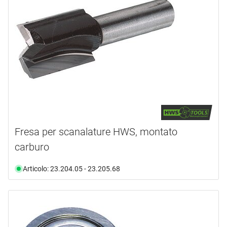
ALBIN KRAUS
(7)
ARBORTECH
(10)
BOSCH PROFESSIONAL
(6)
FAMAG
(1)
FESTOOL
(112)
FISCH
(1)
mostra di più ...
tipo prodotto
Fresa per scanalature HWS, montato
carburo
Accessori
(23)
Alesatore
(3)
Articolo: 23.204.05 - 23.205.68
Aste filettate
(1)
Bordo Di Taglio
(23)
Campo
(5)
Coltello
(1)