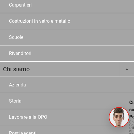
Carpentieri
Costruzioni in vetro e metallo
Scuole
Rivenditori
Chi siamo
Azienda
Storia
Ci
s
Pa
Lavorare alla OPO
Do
So
fel
di
Posti vacanti