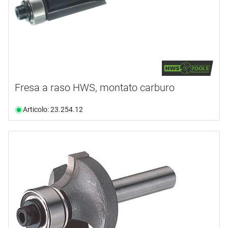
4
(1)
disponibilità
documento
(8)
19.0 mm
(1)
video
(13)
disponibile da magazzino
(172)
non più disponibile
(126)
Fresa a raso HWS, montato carburo
Articolo: 23.254.12