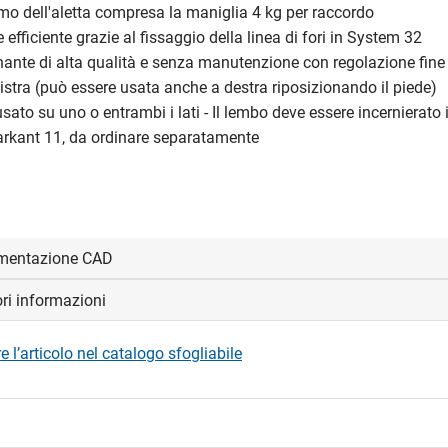
o dell'aletta compresa la maniglia 4 kg per raccordo
e efficiente grazie al fissaggio della linea di fori in System 32
nante di alta qualità e senza manutenzione con regolazione fine
nistra (può essere usata anche a destra riposizionando il piede)
usato su uno o entrambi i lati - Il lembo deve essere incernierato
arkant 11, da ordinare separatamente
mentazione CAD
ori informazioni
visualizzare e scaricare i file CAD.
 l’articolo nel catalogo sfogliabile
edi