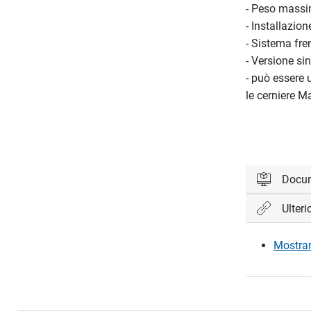
- Peso massim
- Installazion
- Sistema fre
- Versione si
- può essere 
le cerniere M
Docu
Ulteri
Accedi per 
Mostrare
Acc