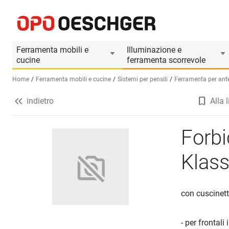
Forbici per ante a ribalta HETTICH Klassik D
Informazioni prodotto
Ferramenta mobili e
Illuminazione e
cucine
ferramenta scorrevole
Home
Ferramenta mobili e cucine
Sistemi per pensili
Ferramenta per ante
indietro
Alla l
Seleziona una lingua (IT)
Forbi
Klass
con cuscinet
- per frontali