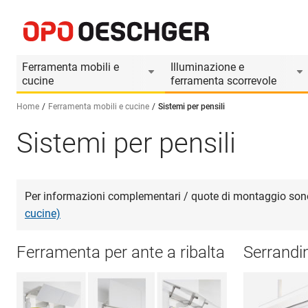
Ferramenta mobili e
Illuminazione e
cucine
ferramenta scorrevole
Home
Ferramenta mobili e cucine
Sistemi per pensili
Sistemi per pensili
Seleziona una lingua (IT)
Per informazioni complementari / quote di montaggio sono d
cucine)
Ferramenta per ante a ribalta
Serrandi