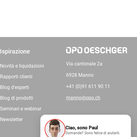
Ispirazione
Via cantonale 2a
Novità e liquidazioni
6928 Manno
Rapporti clienti
+41 (0)91 611 90 11
Blog d'esperti
manno@opo.ch
Blog di prodotti
Seminari e webinar
Newsletter
Ciao, sono Paul
Forniamo
Domande? Sono felice di aiutarti.