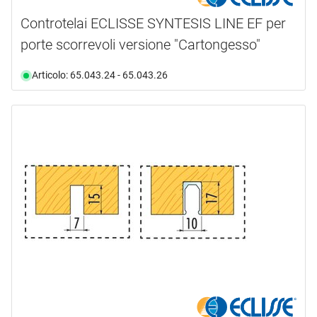
numero ante
40.0 mm
(3)
mm
Controtelai ECLISSE SYNTESIS LINE EF per
50.0 mm
(1)
informazioni complementari
porte scorrevoli versione "Cartongesso"
1 anta
(3)
80.0 mm
(1)
disponibilità
documento
(7)
Articolo: 65.043.24 - 65.043.26
100.0 mm
(4)
Selezione
disponibile da magazzino
(8)
non più disponibile
(1)