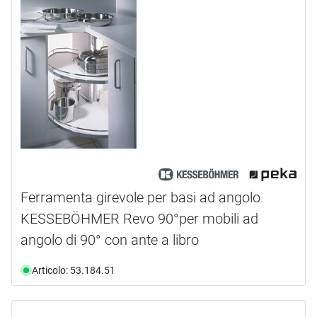
mm
larghezza mobile
900 mm
(42)
Selezione
1000 mm
(24)
specie legno
800.0 mm
(1)
Selezione
800 mm
(17)
altezza di montaggio
rovere
(2)
450 mm
(1)
650 mm
(1)
corsa
730.0 mm
(2)
839.0 mm
(2)
confezione
500.0 mm
(1)
1
(2)
Ferramenta girevole per basi ad angolo
2
(1)
KESSEBÖHMER Revo 90°per mobili ad
angolo di 90° con ante a libro
Articolo: 53.184.51