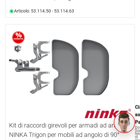
Articolo: 53.114.50 - 53.114.63
Ci
s
Pa
Kit di raccordi girevoli per armadi ad angolo
Do
So
NINKA Trigon per mobili ad angolo di 90°
fel
di