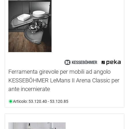
HETTICH
(22)
KESSEBÖHMER PEKA
(23)
NINKA
(17)
OK-LINE
(1)
PEKA METALL
(12)
tipo prodotto
Ammortizzatore
(3)
Ferramenta girevole per mobili ad angolo
Asse
(1)
KESSEBÖHMER LeMans II Arena Classic per
Barra
(1)
ante incernierate
Campo
(1)
Cestino
(2)
Articolo: 53.120.40 - 53.120.85
Compasso
(1)
mostra di più ...