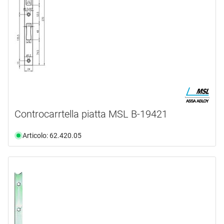
254 mm
(2)
255 mm
(1)
260 mm
(5)
261 mm
(1)
262 mm
(1)
268 mm
(1)
270 mm
(35)
Controcarrtella piatta MSL B-19421
280 mm
(3)
300 mm
(8)
Articolo: 62.420.05
320 mm
(14)
330 mm
(3)
350 mm
(12)
400 mm
(2)
405 mm
(1)
470 mm
(1)