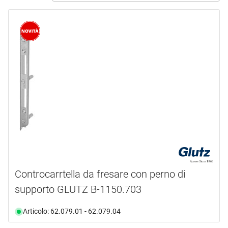
Novità
(1)
marca
ABUS
(1)
BKS
(9)
DORMAKABA
(27)
EFF-EFF
(43)
GLUTZ
(72)
GRIFFWERK
(1)
mostra di più ...
tipo prodotto
Controcarrtella da fresare con perno di
supporto GLUTZ B-1150.703
Cappucci
(5)
Controcartella
(276)
Articolo: 62.079.01 - 62.079.04
Controcartella lunga
(19)