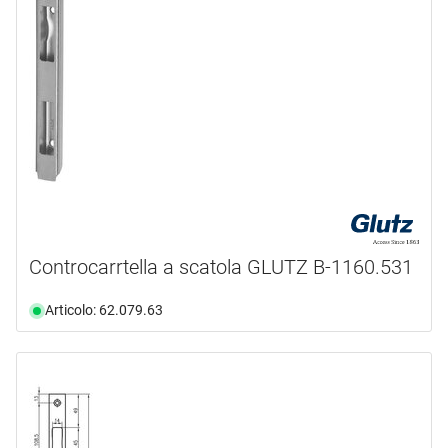
212 mm
(1)
2150 mm
(1)
216.5 mm
(1)
216 mm
(3)
217 mm
(6)
218 mm
(2)
220 mm
(5)
2250 mm
(3)
230 mm
(9)
Controcarrtella a scatola GLUTZ B-1160.531
232.5 mm
(1)
232 mm
(4)
Articolo: 62.079.63
235 mm
(6)
240 mm
(2)
245 mm
(8)
247 mm
(16)
250 mm
(22)