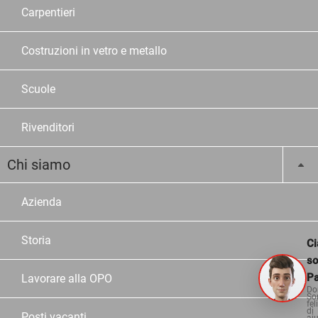
Carpentieri
Costruzioni in vetro e metallo
Scuole
Rivenditori
Chi siamo
Azienda
Storia
Ci
s
Pa
Lavorare alla OPO
Do
So
fel
di
Posti vacanti