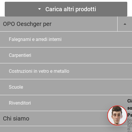
Carica altri prodotti
OPO Oeschger per
Falegnami e arredi interni
Carpentieri
Costruzioni in vetro e metallo
Scuole
Ci
Rivenditori
s
Pa
Chi siamo
Do
So
fel
di