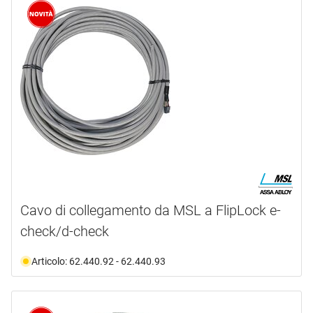
marca
BKS
(14)
BSW
(1)
BURG WÄCHTER
(1)
CONNECDOOR
(8)
DORMAKABA
(8)
EFF-EFF
(16)
mostra di più ...
tipo prodotto
Cavo di collegamento da MSL a FlipLock e-
check/d-check
Alimentatore
(1)
Barra
(15)
Articolo: 62.440.92 - 62.440.93
Bloccaggio
(1)
Bullone
(1)