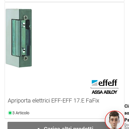
Apriporta elettrici EFF-EFF 17.E FaFix
Ci
3 Articolo
s
Pa
Do
Carica altri prodotti
So