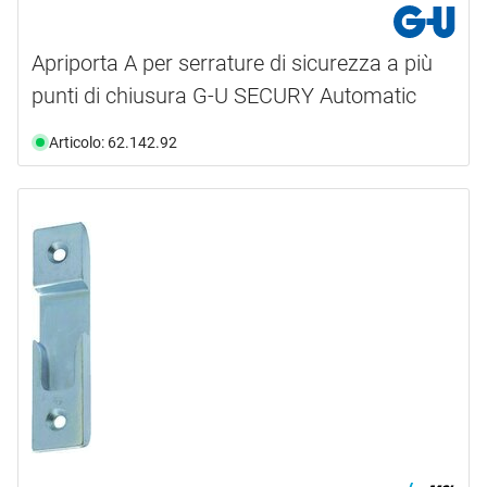
85 mm
(3)
86 mm
(4)
Apriporta A per serrature di sicurezza a più
90 mm
(4)
punti di chiusura G-U SECURY Automatic
95 mm
(2)
Articolo: 62.142.92