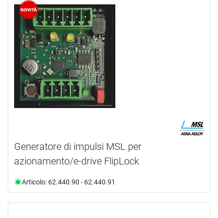
marca
ASSA ABLOY
(1)
BKS
(9)
BSW
(1)
CONNECDOOR
(5)
DORMAKABA
(29)
EFF-EFF
(52)
mostra di più ...
tipo prodotto
Generatore di impulsi MSL per
azionamento/e-drive FlipLock
Alimentatore
(1)
Barra
(1)
Articolo: 62.440.90 - 62.440.91
Cappucci
(5)
Cavi
(13)