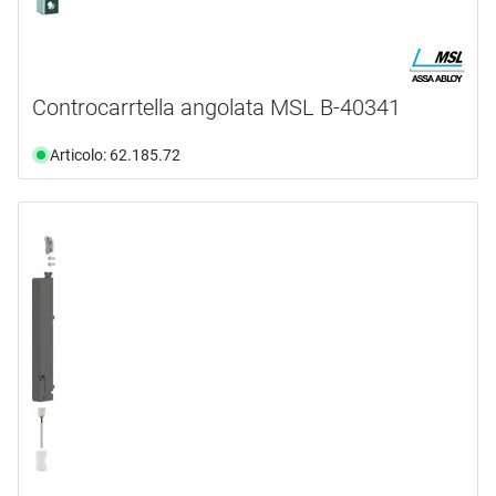
320 mm
(14)
330 mm
(3)
350 mm
(10)
Controcarrtella angolata MSL B-40341
400 mm
(2)
Articolo: 62.185.72
405 mm
(1)
500 mm
(3)
550 mm
(3)
55 mm
(1)
60 mm
(1)
65 mm
(1)
67 mm
(1)
70 mm
(2)
800 mm
(2)
80 mm
(5)
81 mm
(2)