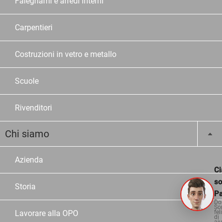
Falegnami e arredi interni
Carpentieri
Costruzioni in vetro e metallo
Scuole
Rivenditori
Chi siamo
Azienda
Ci
s
Storia
Pa
Do
So
Lavorare alla OPO
fel
di