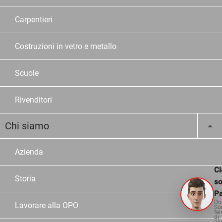
Carpentieri
Costruzioni in vetro e metallo
Scuole
Rivenditori
Chi siamo
Azienda
Ci
Storia
s
Pa
Do
Lavorare alla OPO
So
fel
di