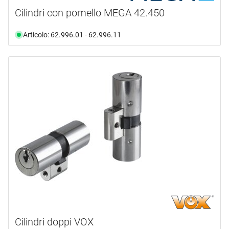
per impianti di chiusura code F
(130)
Cilindri con pomello MEGA 42.450
premontato
(4)
senza chiave
(135)
Articolo: 62.996.01 - 62.996.11
sinistra
(3)
Cilindri doppi VOX