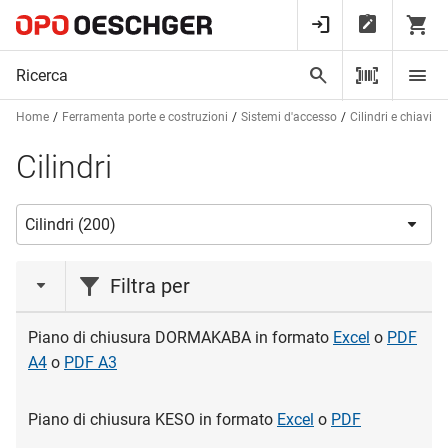
Home
Ferramenta porte e costruzioni
Sistemi d'accesso
Cilindri e chiavi
Cilindri
Filtra per
marca
Piano di chiusura DORMAKABA in formato
Excel
o
PDF
A4
o
PDF A3
BM
(2)
DORMAKABA
(120)
Piano di chiusura KESO in formato
Excel
o
PDF
GLUTZ
(22)