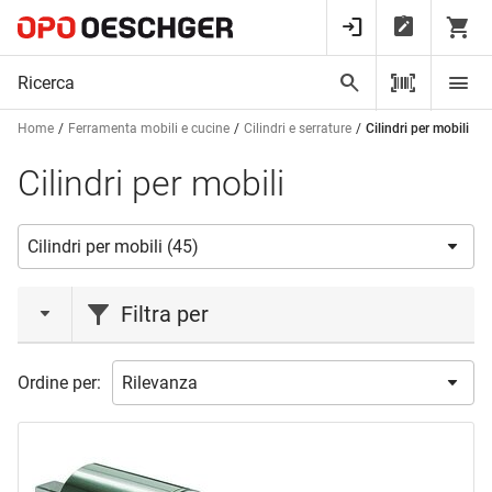
Home
Ferramenta mobili e cucine
Cilindri e serrature
Cilindri per mobili
Cilindri per mobili
Filtra per
marca
Ordine per:
BURG WÄCHTER
(3)
DORMAKABA
(14)
HETTICH
(12)