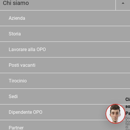
Chi siamo
Azienda
Storia
Lavorare alla OPO
Posti vacanti
Tirocinio
Sedi
Ci
s
Dipendente OPO
Pa
Do
So
fel
di
Partner