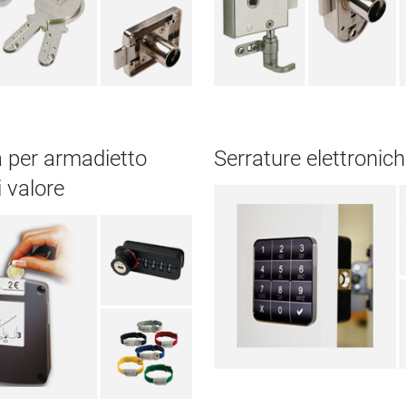
a per armadietto
Serrature elettronic
i valore