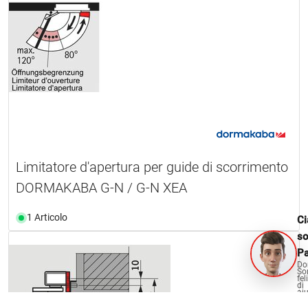
Limitatore d'apertura per guide di scorrimento
DORMAKABA G-N / G-N XEA
1 Articolo
Ci
s
Pa
Do
So
fel
di
aiu