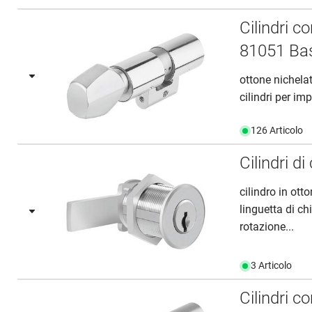
Cilindri 
81051 Ba
ottone nichela
cilindri per imp
126 Articolo
Cilindri 
cilindro in ot
linguetta di c
rotazione...
3 Articolo
Cilindri 