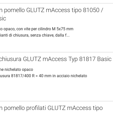
con pomello GLUTZ mAccess tipo 81050 /
sic
to opaco, con vite per cilindro M 5x75 mm
ianti di chiusura, senza chiave, dalla f...
di chiusura GLUTZ mAccess Typ 81817 Basic
tone nichelato opaco
hiusura 81817/400 R = 40 mm in acciaio nichelato
con pomello profilati GLUTZ mAccess tipo