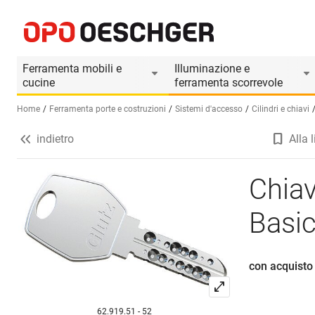
Chiavi di sicurezza GLUTZ mAccess Basic
Informazioni prodotto
Il prodotto è accesso
Ferramenta mobili e
Illuminazione e
cucine
ferramenta scorrevole
Home
Ferramenta porte e costruzioni
Sistemi d'accesso
Cilindri e chiavi
indietro
Alla l
Seleziona una lingua (IT)
Chia
Basi
con acquisto
62.919.51 - 52