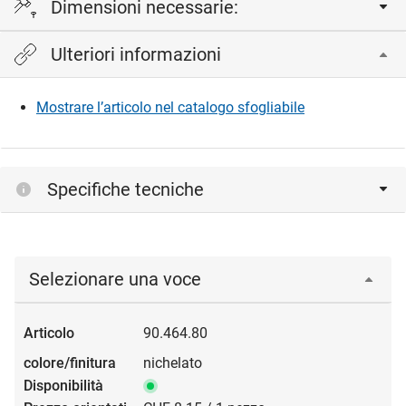
Dimensioni necessarie:
Ulteriori informazioni
TD = spessore ribalta, SF = giuntura minima
Mostrare l’articolo nel catalogo sfogliabile
TD
SF
16 mm
1,0 mm
17 mm
Specifiche tecniche
2,0 mm
18 mm
3,0 mm
19 mm
3,5 mm
Selezionare una voce
20 mm
4,5 mm
90.464.80
nichelato