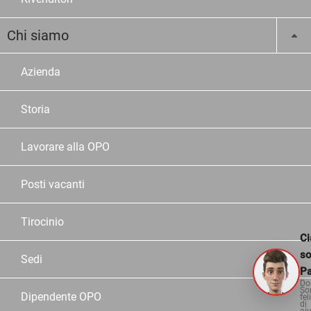
Chi siamo
Azienda
Storia
Lavorare alla OPO
Posti vacanti
Tirocinio
Ci
s
Sedi
Pa
Do
So
Dipendente OPO
fel
di