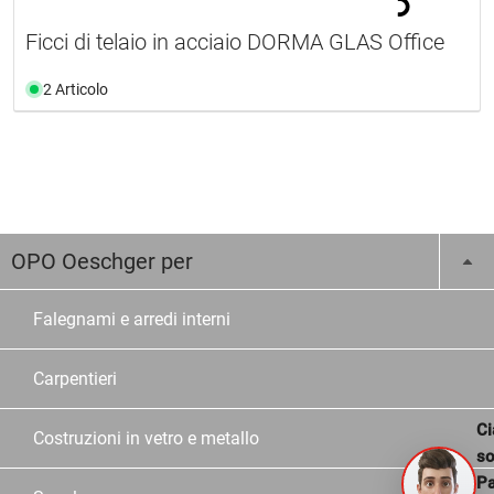
Ficci di telaio in acciaio DORMA GLAS Office
2 Articolo
OPO Oeschger per
Falegnami e arredi interni
Carpentieri
Ci
Costruzioni in vetro e metallo
s
Pa