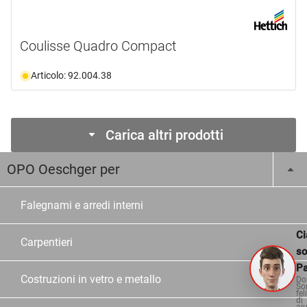
Coulisse Quadro Compact
Articolo: 92.004.38
Carica altri prodotti
OPO Oeschger per
Falegnami e arredi interni
Ci
Carpentieri
s
Pa
Costruzioni in vetro e metallo
Do
So
fel
di