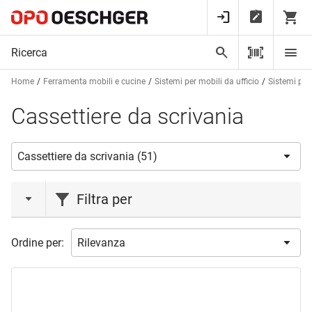
Home
Ferramenta mobili e cucine
Sistemi per mobili da ufficio
Sistemi per 
Cassettiere da scrivania
Filtra per
azione
Ordine per:
Liquidazione
(3)
marca