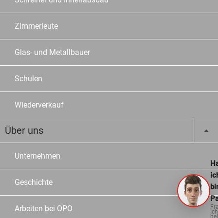
Zimmerleute
Glas- und Metallbauer
Schulen
Wiederverkauf
Über uns
Unternehmen
Ha
ic
Geschichte
bi
Pa
Fr
Arbeiten bei OPO
Ich
hel