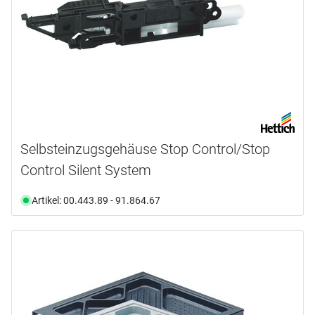
404.0 mm
(2)
510.0 mm
(4)
Verfügbarkeit
Dämpfungssystem Silent System
(1)
Öffnungssystem Push to open
(1)
Ab Lager verfügbar
(35)
Selbsteinzug
(1)
Nicht an Lager
(16)
Zuhaltung
(1)
Selbsteinzugsgehäuse Stop Control/Stop
Control Silent System
Artikel: 00.443.89 - 91.864.67