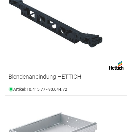
HETTICH
(49)
Produktart
Abdeckung
(1)
Ablage
(2)
Ausleger
(1)
Auszug
(17)
Gehäuse
(5)
Blendenanbindung HETTICH
Halterung
(1)
mehr anzeigen ...
Artikel: 10.415.77 - 90.044.72
Anwendungsbereich
Produktlinie
Holzschubkasten
(1)
Schubkästen
(11)
Montage
Quadro
(4)