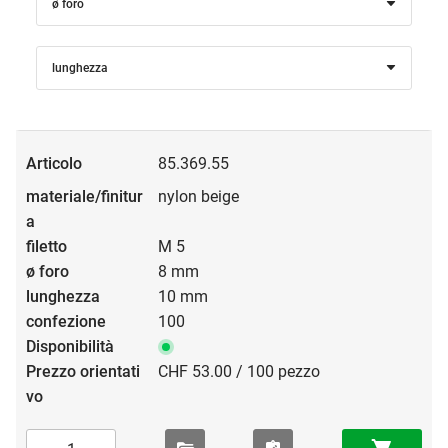
ø foro
lunghezza
85.369.55
nylon beige
M 5
8 mm
10 mm
100
CHF 53.00 / 100 pezzo