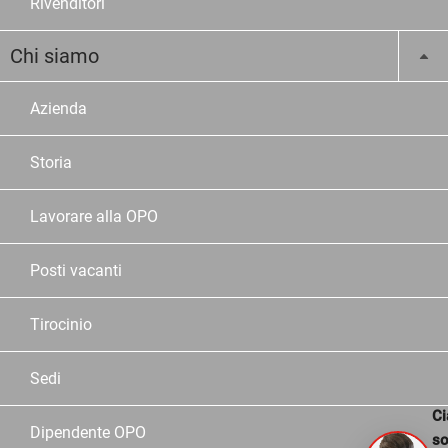
Rivenditori
Chi siamo
Azienda
Storia
Lavorare alla OPO
Posti vacanti
Tirocinio
Sedi
Ci
Dipendente OPO
s