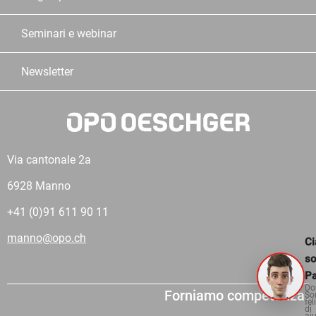
Seminari e webinar
Newsletter
Via cantonale 2a
6928 Manno
+41 (0)91 611 90 11
manno@opo.ch
Ci
s
Pa
Do
Forniamo competenza.
So
fel
di