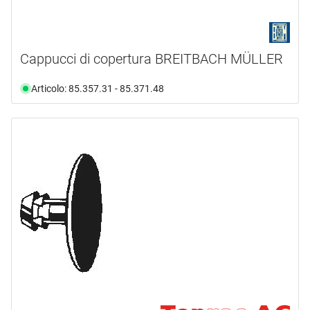
rovere di Sonoma 858
(1)
rovere Hamilton 151
(1)
rovere naturale
(1)
Cappucci di copertura BREITBACH MÜLLER
rovere naturale 863
(1)
struttura bianca 319
(1)
Articolo: 85.357.31 - 85.371.48
white nordic 805
(1)