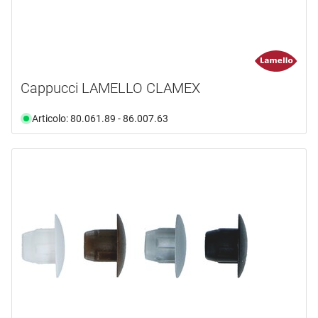
marrone cioccolata RAL 8017
(2)
marrone noce RAL 8011
(2)
marrone scuro
(2)
marrone seppia RAL 8014
(3)
Cappucci LAMELLO CLAMEX
naturale
(1)
nero
(5)
Articolo: 80.061.89 - 86.007.63
nero 325
(1)
nero pearl 327
(1)
nero RAL 9011
(3)
nero traffico RAL 9017
(1)
noce
(1)
pearl white 322
(1)
pino
(1)
rovere
(1)
rovere 316
(1)