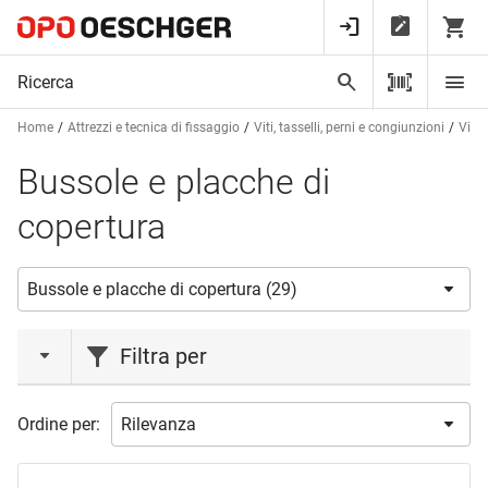
Home
Attrezzi e tecnica di fissaggio
Viti, tasselli, perni e congiunzioni
Viti 
Bussole e placche di
copertura
Filtra per
marca
Ordine per:
BREITBACH MÜLLER
(3)