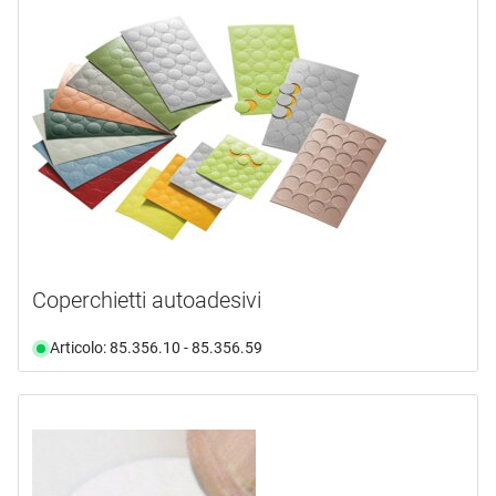
HETTICH
(5)
INKA
(1)
LAMELLO
(2)
LAMIFIX
(1)
OK-LINE
(2)
mostra di più ...
tipo prodotto
Attrezzo di montaggio
(1)
Coperchietti autoadesivi
Cappucci
(16)
Dadi
(1)
Articolo: 85.356.10 - 85.356.59
Kit di montaggio
(1)
Manicotto
(10)
materiale
colore