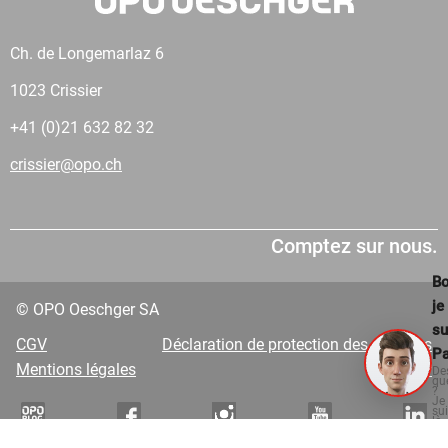
Ch. de Longemarlaz 6
1023 Crissier
+41 (0)21 632 82 32
crissier@opo.ch
Comptez sur nous.
Bo
je
© OPO Oeschger SA
su
CGV
Déclaration de protection des données
Pa
Mentions légales
VDP
De
qu
?
Je
su
là
po
vo