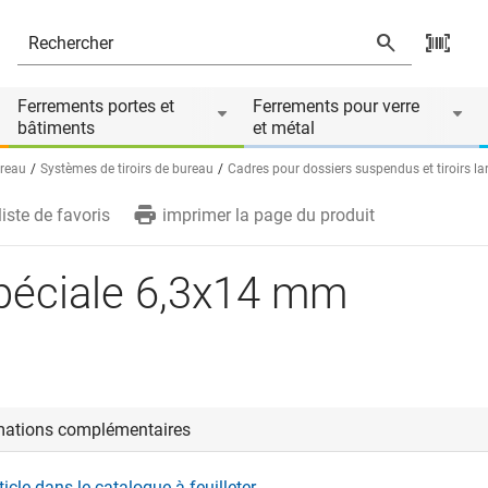
Ferrements portes et
Ferrements pour verre
bâtiments
et métal
reau
Systèmes de tiroirs de bureau
Cadres pour dossiers suspendus et tiroirs la
liste de favoris
imprimer la page du produit
péciale 6,3x14 mm
mations complémentaires
rticle dans le catalogue à feuilleter