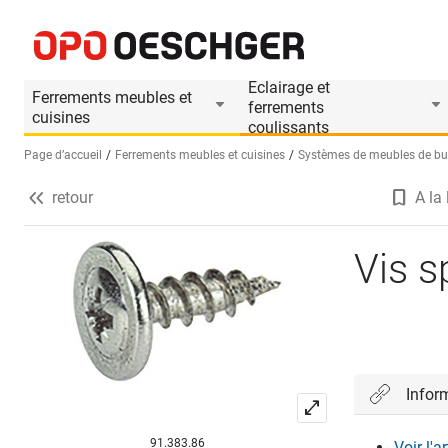
Vis spéciale 6,3x14 mm
Informations produit
Eclairage et
Ferrements meubles et
ferrements
cuisines
coulissants
Page d’accueil
Ferrements meubles et cuisines
Systèmes de meubles de bu
retour
A la 
Sélectionnez une langue (FR)
Vis s
Infor
91.383.86
Voir l'a