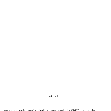
24.121.10
en acier, estampé rabattu, tournant de 360°, levier de