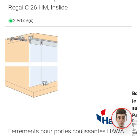
Regal C 26 HM, Inslide
2 Article(s)
Bo
je
su
Pa
De
qu
?
Ferrements pour portes coulissantes HAWA
Je
su
là