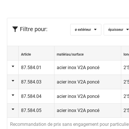
Filtre pour:
ø extérieur
épaisseur
Article
matériau/surface
lon
87.584.01
acier inox V2A poncé
2'
87.584.03
acier inox V2A poncé
2'
87.584.04
acier inox V2A poncé
2'
87.584.05
acier inox V2A poncé
2'
Recommandation de prix sans engagement pour particulie