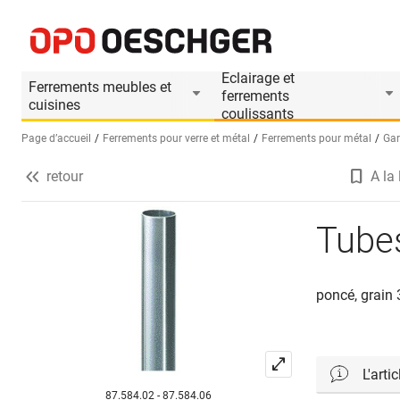
Tubes OK-LINE
Informations produit
Accessoires appropriés
Eclairage et
Ferrements meubles et
ferrements
cuisines
coulissants
Page d’accueil
Ferrements pour verre et métal
Ferrements pour métal
Gar
retour
A la 
Sélectionnez une langue (FR)
Tube
poncé, grain
L'arti
87.584.02 - 87.584.06