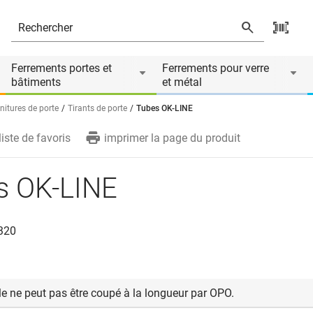
Le produit est accessoire de
Ferrements portes et
Ferrements pour verre
bâtiments
et métal
nitures de porte
Tirants de porte
Tubes OK-LINE
liste de favoris
imprimer la page du produit
s OK-LINE
 320
cle ne peut pas être coupé à la longueur par OPO.