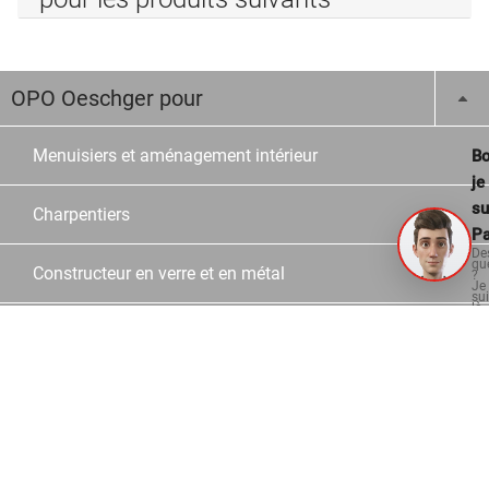
OPO Oeschger pour
Menuisiers et aménagement intérieur
Bo
je
su
Charpentiers
Pa
De
qu
Constructeur en verre et en métal
?
Je
su
là
po
Ecoles
vo
aid
Revente
À propos