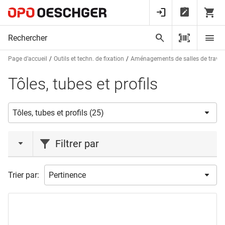
Page d’accueil
Outils et techn. de fixation
Aménagements de salles de trava
Tôles, tubes et profils
Filtrer par
type de produit
Trier par:
Corde
(1)
Fil de fer
(4)
profil
(5)