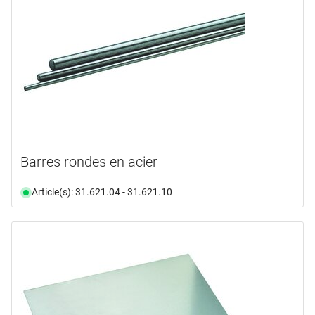
Rivet
(1)
Tôle
(8)
Tringle
(6)
longueur
largeur
500,0 mm
(6)
600,0 mm
(1)
épaisseur
De
jusqu’à
950,0 mm
Barres rondes en acier
(1)
hauteur
1000,0 mm
(12)
mm
De
jusqu’à
Article(s): 31.621.04 - 31.621.10
ø
mm
De
jusqu’à
ø intérieur
mm
De
jusqu’à
Sélectionner
longueur rouleau
mm
De
jusqu’à
Sélectionner
disponibilité
De
jusqu’à
Sélectionner