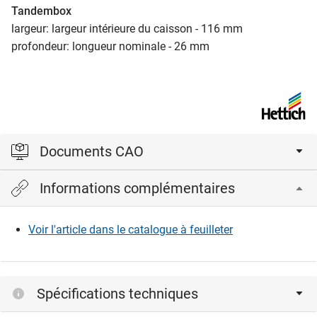
Tandembox
largeur: largeur intérieure du caisson - 116 mm
profondeur: longueur nominale - 26 mm
Documents CAO
Informations complémentaires
Veuillez vous connecter pour afficher et télécharger les
fichiers CAD.
Voir l'article dans le catalogue à feuilleter
Connexion
Spécifications techniques