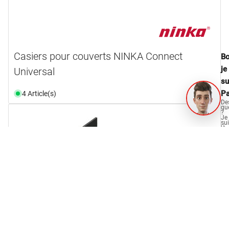
Casiers pour couverts NINKA Connect
Bo
je
Universal
su
Pa
4 Article(s)
De
qu
?
Je
su
là
po
vo
aid