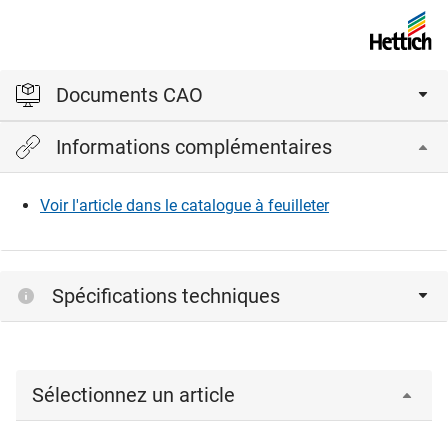
Documents CAO
Informations complémentaires
Veuillez vous connecter pour afficher et télécharger les
fichiers CAD.
Voir l'article dans le catalogue à feuilleter
Connexion
Spécifications techniques
Sélectionnez un article