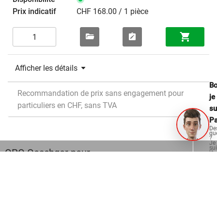
CHF 168.00 / 1 pièce
Afficher les détails
Bo
Recommandation de prix sans engagement pour
je
particuliers en CHF, sans TVA
su
Pa
De
qu
?
Je
su
OPO Oeschger pour
là
po
vo
aid
Menuisiers et aménagement intérieur
Charpentiers