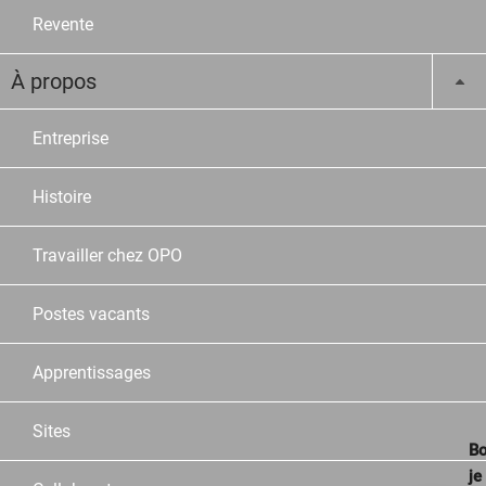
Revente
À propos
Entreprise
Histoire
Travailler chez OPO
Postes vacants
Apprentissages
Sites
Bo
je