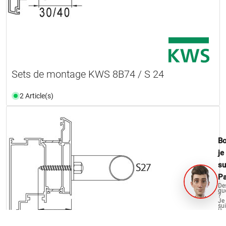
Sets de montage KWS 8B74 / S 24
2 Article(s)
Bo
je
su
Pa
De
qu
?
Je
su
là
po
vo