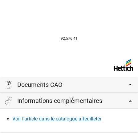
92.576.41
Documents CAO
Informations complémentaires
Veuillez vous connecter pour afficher et télécharger les
fichiers CAD.
Voir l'article dans le catalogue à feuilleter
Connexion