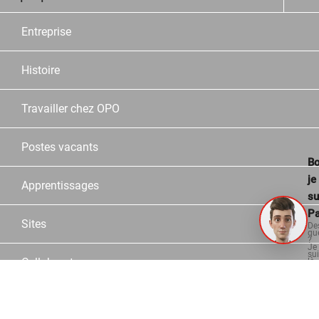
Entreprise
Histoire
Travailler chez OPO
Postes vacants
Bo
je
Apprentissages
su
Pa
Sites
De
qu
?
Je
su
Collaborateurs
là
po
vo
aid
Partner