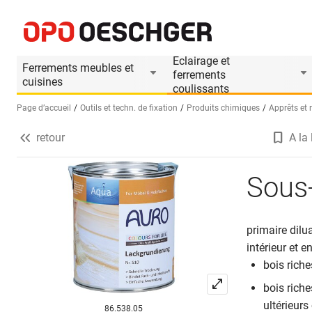
Sous-couche pour laque AURO 510
Informations produit
Eclairage et
Ferrements meubles et
ferrements
cuisines
coulissants
Page d’accueil
Outils et techn. de fixation
Produits chimiques
Apprêts et 
retour
A la 
Sélectionnez une langue (FR)
Sous
primaire dilu
intérieur et e
bois riche
bois riche
ultérieurs
86.538.05