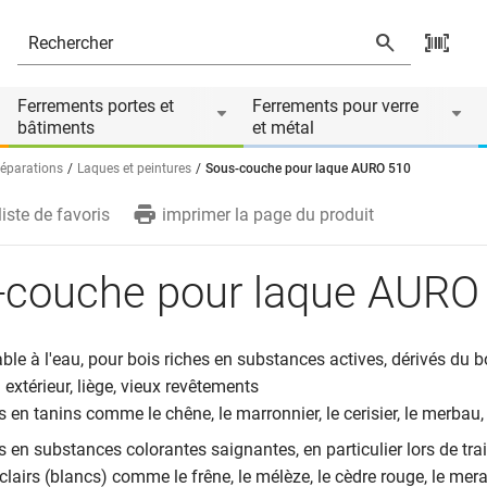
Ferrements portes et
Ferrements pour verre
bâtiments
et métal
réparations
Laques et peintures
Sous-couche pour laque AURO 510
liste de favoris
imprimer la page du produit
-couche pour laque AURO
able à l'eau, pour bois riches en substances actives, dérivés du b
n extérieur, liège, vieux revêtements
s en tanins comme le chêne, le marronnier, le cerisier, le merbau,
s en substances colorantes saignantes, en particulier lors de tr
 clairs (blancs) comme le frêne, le mélèze, le cèdre rouge, le mer