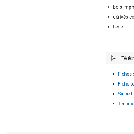
bois impr
dérivés c
liège
Téléc
Fiches 
Fiche t
Sicherh
Technis