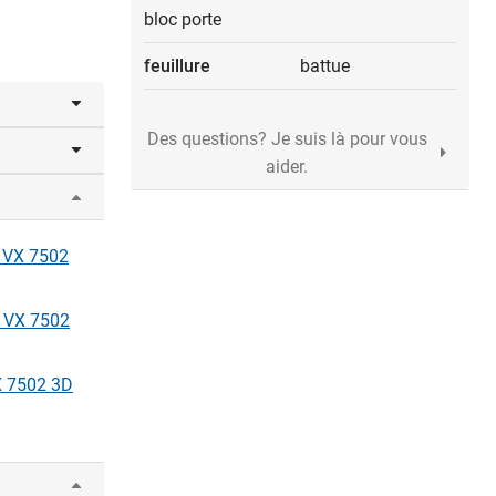
bloc porte
feuillure
battue
Des questions? Je suis là pour vous
aider.
ction
T VX 7502
T VX 7502
X 7502 3D