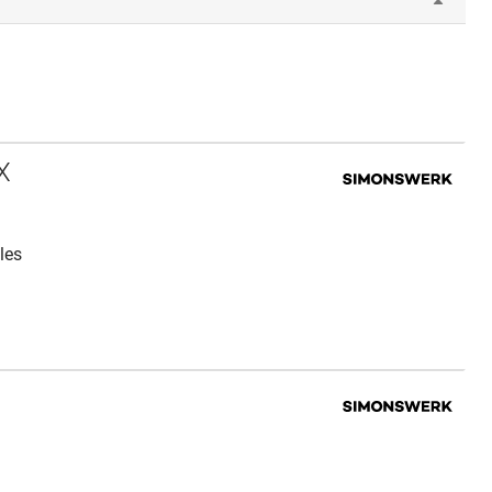
X
les