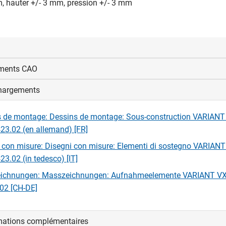
m, hauter +/- 3 mm, pression +/- 3 mm
ments CAO
panneaux agglomérés requises
s-constructions : ø 5 x 20 mm (longueur minimale)
hargements
us connecter pour afficher et télécharger les fichiers CAD.
he de recouvrement : ø 6 mm, longueur en fonction de la constru
 que possible)
s de montage: Dessins de montage: Sous-construction VARIAN
nexion
23.02 (en allemand) [FR]
 con misure: Disegni con misure: Elementi di sostegno VARIAN
23.02 (in tedesco) [IT]
ichnungen: Masszeichnungen: Aufnahmeelemente VARIANT V
02 [CH-DE]
mations complémentaires