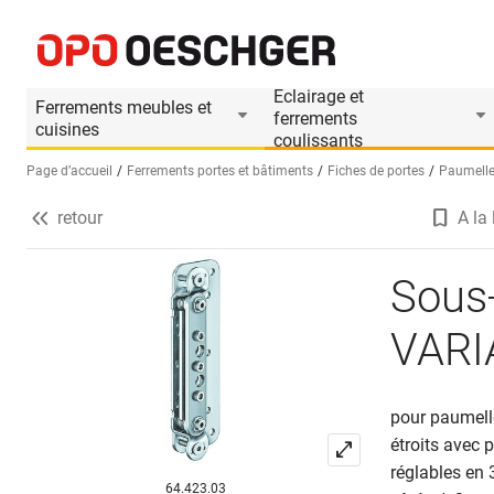
Sous-construction SIMONSWERK VARIANT VX 7505 3
Informations produit
Accessoires appropriés
Eclairage et
Ferrements meubles et
ferrements
cuisines
coulissants
Page d’accueil
Ferrements portes et bâtiments
Fiches de portes
Paumelle
retour
A la 
Sélectionnez une langue (FR)
Sous
VARI
pour paumell
étroits avec 
réglables en 
64.423.03