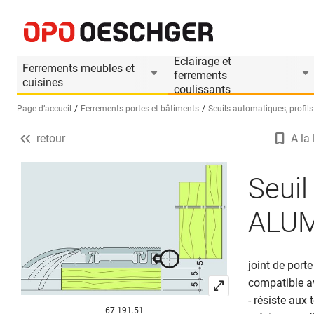
Seuil de séparation universel ALUMAT avec joint
Informations produit
Eclairage et
Ferrements meubles et
ferrements
cuisines
coulissants
Page d’accueil
Ferrements portes et bâtiments
Seuils automatiques, profils 
retour
A la 
Sélectionnez une langue (FR)
Seuil
ALUMA
joint de porte
compatible av
- résiste aux
67.191.51