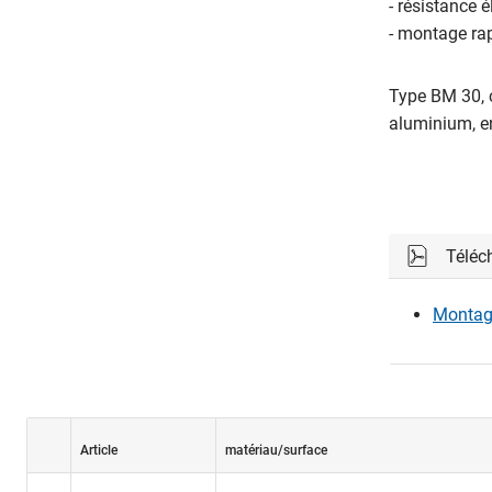
- résistance 
- montage rap
Type BM 30, 
aluminium, en
Téléc
Montage
Article
matériau/surface