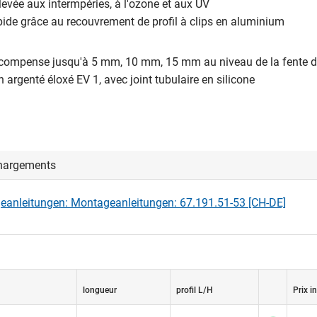
élevée aux intermpéries, à l'ozone et aux UV
ide grâce au recouvrement de profil à clips en aluminium
compense jusqu'à 5 mm, 10 mm, 15 mm au niveau de la fente de
 argenté éloxé EV 1, avec joint tubulaire en silicone
hargements
anleitungen: Montageanleitungen: 67.191.51-53 [CH-DE]
longueur
profil L/H
Prix in