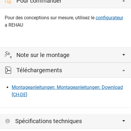
Pour commander
Pour des conceptions sur mesure, utilisez le
configurateur
a REHAU
Note sur le montage
Téléchargements
simplicité extrême de montage:
- mettre l'élément sur la tête
- fixer le profil à clips
Montageanleitungen: Montageanleitungen: Download
- insérer le module, le fixer
[CH-DE]
- renverser l'élément
- fixer les profils de guidage et le cache avant - et c'est fini
Spécifications techniques