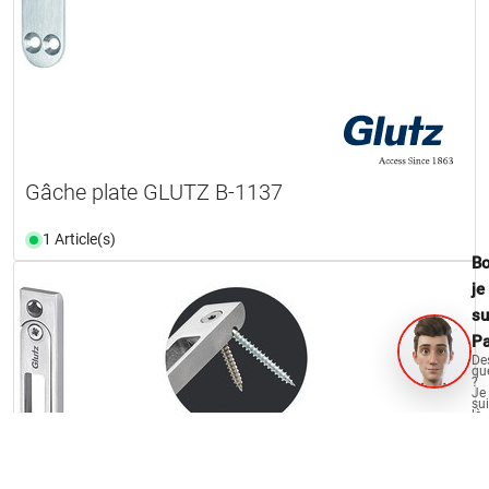
Gâche plate GLUTZ B-1137
1 Article(s)
Bo
je
su
Pa
De
qu
?
Je
su
là
po
vo
aid