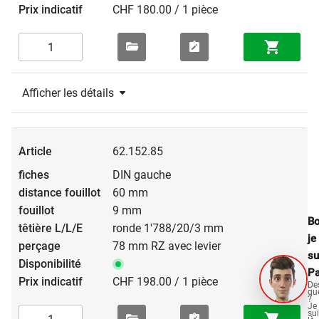
CHF 180.00 / 1 pièce
Afficher les détails
62.152.85
DIN gauche
60 mm
9 mm
Bo
ronde 1'788/20/3 mm
je
78 mm RZ avec levier
su
Pa
CHF 198.00 / 1 pièce
De
qu
?
Je
su