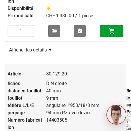
CHF 1'330.00 / 1 pièce
Afficher les détails
80.129.20
DIN droite
40 mm
Bo
je
9 mm
su
angulaire 1'950/18/3 mm
Pa
94 mm RZ avec levier
De
14403505
qu
?
Je
su