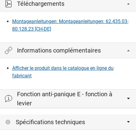
Téléchargements
Les cylindres doubles avec bouton tournant standard
peuvent être utilisés.
Cylindre asymétrique uniquement utilisable sur demande.
Montageanleitungen: Montageanleitungen: 62.435.03-
80.128.23 [CH-DE]
Informations complémentaires
Afficher le produit dans le catalogue en ligne du
fabricant
Fonction anti-panique E - fonction à
levier
Spécifications techniques