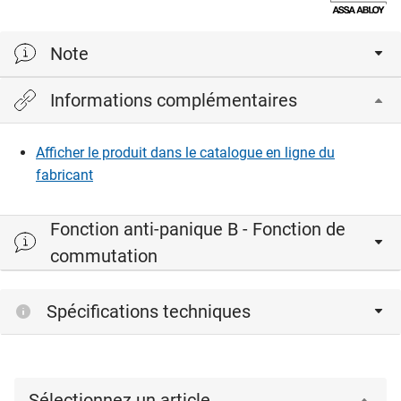
Note
Informations complémentaires
Les cylindres doubles avec bouton tournant standard
peuvent être utilisés.
Contact de porte utilisable uniquement sur demande, p.ex.
Afficher le produit dans le catalogue en ligne du
MSL 1886
fabricant
Cylindre asymétrique uniquement utilisable sur demande.
Fonction anti-panique B - Fonction de
commutation
Spécifications techniques
Sélectionnez un article