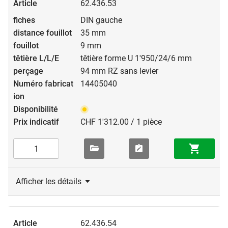
62.436.53
fermetures d’étages dans des écoles et hôtels.
DIN gauche
35 mm
9 mm
têtière forme U 1'950/24/6 mm
94 mm RZ sans levier
14405040
CHF 1'312.00 / 1 pièce
Afficher les détails
62.436.54