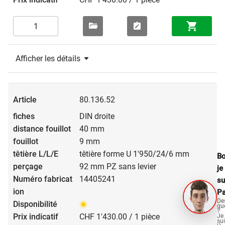
Afficher les détails
80.136.52
DIN droite
40 mm
9 mm
têtière forme U 1'950/24/6 mm
Bo
92 mm PZ sans levier
je
14405241
su
Pa
De
qu
?
CHF 1'430.00 / 1 pièce
Je
su