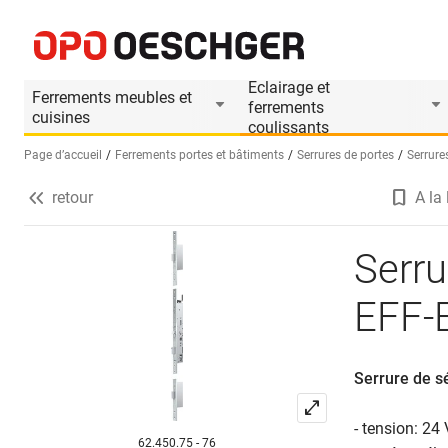
Serrure multipoints anti-panique EFF-EFF OneSystem 
Informations produit
Accessoires appropriés
Eclairage et
Ferrements meubles et
ferrements
cuisines
coulissants
Page d’accueil
Ferrements portes et bâtiments
Serrures de portes
Serrure
retour
A la 
Sélectionnez une langue (FR)
Serru
EFF-
Serrure de s
- tension: 24
62.450.75 - 76