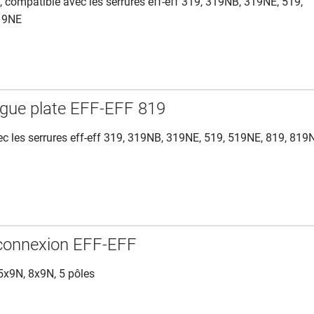
s, compatible avec les serrures eff-eff 319, 319NB, 319NE, 519,
19NE
gue plate EFF-EFF 819
c les serrures eff-eff 319, 319NB, 319NE, 519, 519NE, 819, 819
connexion EFF-EFF
5x9N, 8x9N, 5 pôles