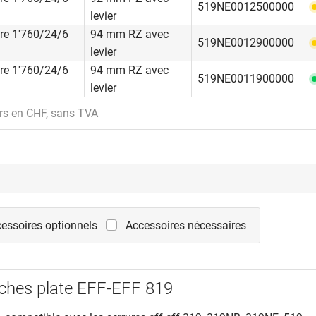
519NE0012500000
levier
re 1'760/24/6
94 mm RZ avec
519NE0012900000
levier
ion anti-panique souvent utilisée est indiquée pour des portes q
re 1'760/24/6
94 mm RZ avec
519NE0011900000
rmées de l’extérieur. Une ouverture depuis l’extérieur n’est possi
levier
 à levier et une clé autorisée. En état verrouillé ou fermé, une ouv
rs en CHF, sans TVA
 possible depuis l’intérieur avec la fonction anti-panique.
 d’utilisation:
trée d’immeubles locatifs et d’habitations collectives, portes d’e
 et de bâtiments professionnels, garages souterrains et de stat
niques, installations d’ascenseurs.
essoires optionnels
Accessoires nécessaires
ches plate EFF-EFF 819