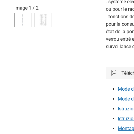
- système él
Image
1
/
2
ou pour le r
- fonctions d
pour la consu
état de la por
verrou entré e
surveillance 
Téléc
Mode d’
Mode d’
Istruzio
Istruzio
Montage