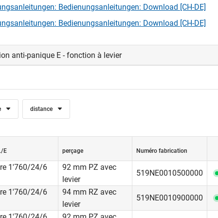
ngsanleitungen: Bedienungsanleitungen: Download [CH-DE]
ngsanleitungen: Bedienungsanleitungen: Download [CH-DE]
on anti-panique E - fonction à levier
e
distance
L/E
perçage
Numéro fabrication
re 1'760/24/6
92 mm PZ avec
519NE0010500000
levier
re 1'760/24/6
94 mm RZ avec
519NE0010900000
levier
re 1'760/24/6
92 mm PZ avec