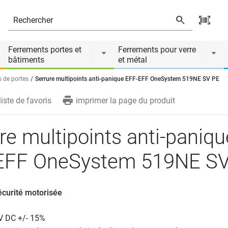
519NE SV PE
Ferrements portes et
Ferrements pour verre
bâtiments
et métal
s de portes
Serrure multipoints anti-panique EFF-EFF OneSystem 519NE SV PE
liste de favoris
imprimer la page du produit
re multipoints anti-paniqu
EFF OneSystem 519NE S
écurité motorisée
 V DC +/- 15%