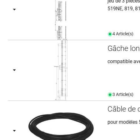
jeu de 3 pièce
519NE, 819, 8
4 Article(s)
Gâche lon
compatible ave
3 Article(s)
Câble de 
pour modèles 