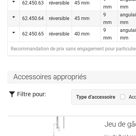
62.450.63
réversible
45 mm
mm
mm
9
angulai
62.450.64
réversible
45 mm
mm
mm
Cette fonct
9
angulai
62.450.65
réversible
40 mm
toujours fe
mm
mm
la fonction
Recommandation de prix sans engagement pour particulie
tout moment
Possibilités
Portes d’en
Accessoires appropriés
d’entrepôts
salles tech
Filtre pour:
Type d’accessoire
Acc
Jeu de gâ