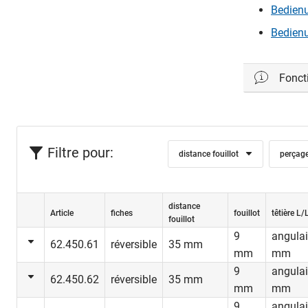
Bedienu
Bedienu
Foncti
Filtre pour:
distance fouillot
perçag
distance
Article
fiches
fouillot
têtière L/
fouillot
9
angulai
62.450.61
réversible
35 mm
mm
mm
9
angulai
62.450.62
réversible
35 mm
mm
mm
9
angulai