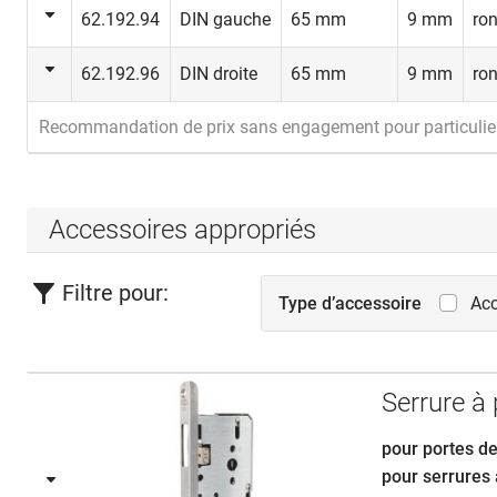
62.192.94
DIN gauche
65 mm
9 mm
ro
62.192.96
DIN droite
65 mm
9 mm
ro
Cette fonct
Recommandation de prix sans engagement pour particulie
toujours fe
la fonction
tout moment
Accessoires appropriés
Possibilités
Portes d’en
Filtre pour:
d’entrepôts
Type d’accessoire
Acc
salles tech
Serrure à
pour portes de
pour serrures 