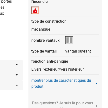
 portes
l'incendie
des
aux
type de construction
mécanique
nombre vantaux
type de vantail
vantail ouvrant
fonction anti-panique
E vers l'extérieur/vers l'intérieur
74 mm ou
montrer plus de caractéristiques du
produit
on et de
 demande
Des questions? Je suis là pour vous