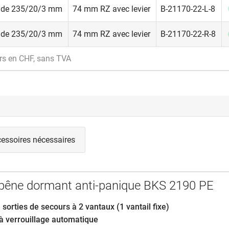
nde 235/20/3 mm
74 mm RZ avec levier
B-21170-22-L-8
nde 235/20/3 mm
74 mm RZ avec levier
B-21170-22-R-8
ion anti-panique souvent utilisée est indiquée pour des portes q
rs en CHF, sans TVA
rmées de l’extérieur. Une ouverture depuis l’extérieur n’est possi
 à levier et une clé autorisée. En état verrouillé ou fermé, une ouv
 possible depuis l’intérieur avec la fonction anti-panique.
 d’utilisation:
trée d’immeubles locatifs et d’habitations collectives, portes d’e
 et de bâtiments professionnels, garages souterrains et de stat
essoires nécessaires
niques, installations d’ascenseurs.
 pêne dormant anti-panique BKS 2190 PE
 sorties de secours à 2 vantaux (1 vantail fixe)
à verrouillage automatique