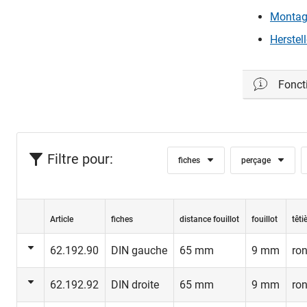
Montage
Herstel
Foncti
Filtre pour:
fiches
perçage
Article
fiches
distance fouillot
fouillot
têti
62.192.90
DIN gauche
65 mm
9 mm
ro
62.192.92
DIN droite
65 mm
9 mm
ro