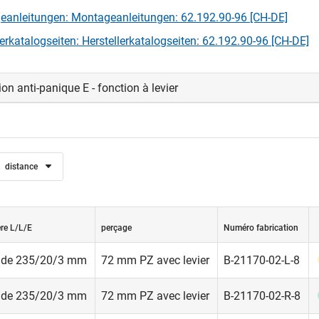
anleitungen: Montageanleitungen: 62.192.90-96 [CH-DE]
lerkatalogseiten: Herstellerkatalogseiten: 62.192.90-96 [CH-DE]
on anti-panique E - fonction à levier
distance
ère L/L/E
perçage
Numéro fabrication
nde 235/20/3 mm
72 mm PZ avec levier
B-21170-02-L-8
nde 235/20/3 mm
72 mm PZ avec levier
B-21170-02-R-8