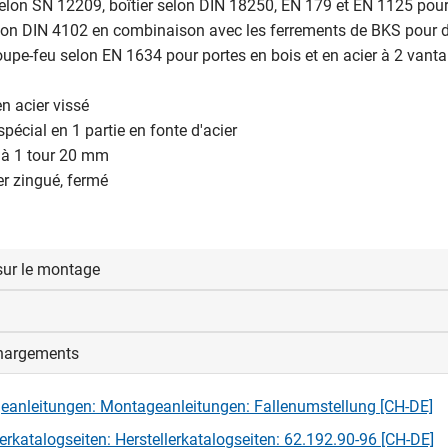
lon SN 12209, boîtier selon DIN 18250, EN 179 et EN 1125 pour
lon DIN 4102 en combinaison avec les ferrements de BKS pour 
upe-feu selon EN 1634 pour portes en bois et en acier à 2 vant
n acier vissé
spécial en 1 partie en fonte d'acier
 à 1 tour 20 mm
ier zingué, fermé
sur le montage
les entrées de portes doivent être percées pour la distance RZ 
2 mm.
hargements
aintenance pour les portes extérieures dans les voies d'évacuati
selon la norme EN 14351-1 disponible auprès du fabricant sur
anleitungen: Montageanleitungen: Fallenumstellung [CH-DE]
lerkatalogseiten: Herstellerkatalogseiten: 62.192.90-96 [CH-DE]