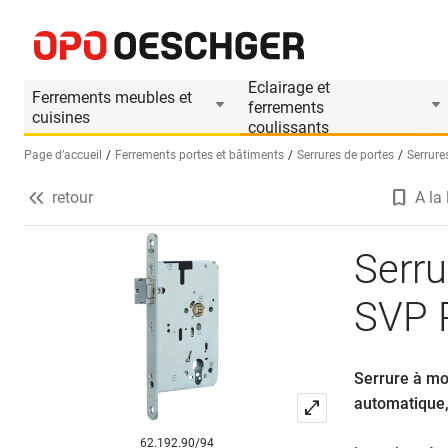
Serrure anti-panique BKS B-21170 SVP PE
Informations produit
Accessoires appropriés
Eclairage et
Ferrements meubles et
ferrements
cuisines
coulissants
Page d’accueil
Ferrements portes et bâtiments
Serrures de portes
Serrure
retour
A la 
Sélectionnez une langue (FR)
Serru
SVP 
Serrure à mo
automatique, 
62.192.90/94