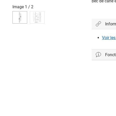
bec de cane e
Image
1
/
2
Infor
Voir le
Foncti