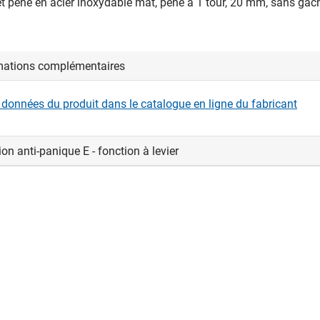
t pêne en acier inoxydable mat, pêne à 1 tour, 20 mm, sans gâc
mations complémentaires
s données du produit dans le catalogue en ligne du fabricant
on anti-panique E - fonction à levier