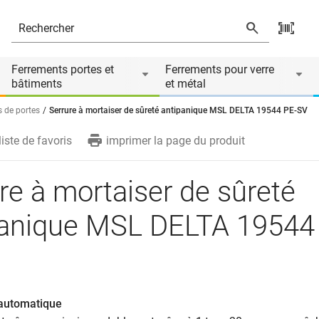
A 19544 PE-SV
Le produit est accessoire de
Ferrements portes et
Ferrements pour verre
bâtiments
et métal
s de portes
Serrure à mortaiser de sûreté antipanique MSL DELTA 19544 PE-SV
liste de favoris
imprimer la page du produit
re à mortaiser de sûreté
panique MSL DELTA 19544
 automatique