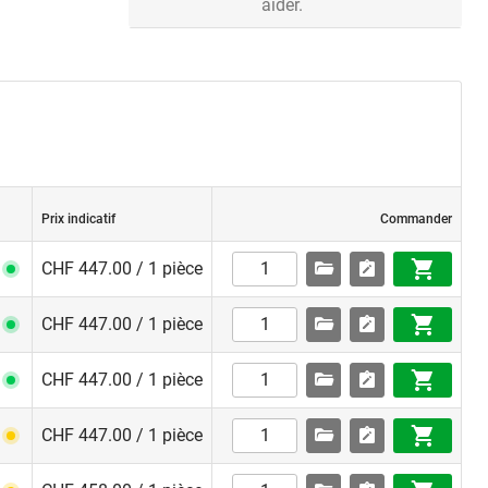
aider.
ui sont
Prix indicatif
Commander
ble qu’avec
erture est à
CHF 447.00 / 1 pièce
CHF 447.00 / 1 pièce
ntrée
CHF 447.00 / 1 pièce
ionnement,
CHF 447.00 / 1 pièce