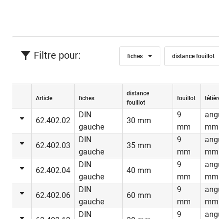
Filtre pour:
fiches
distance fouillot
Cette fonct
distance
Article
fiches
fouillot
têtiè
toujours fe
fouillot
DIN
9
ang
la fonction
62.402.02
30 mm
gauche
mm
mm
tout moment
DIN
9
ang
62.402.03
35 mm
gauche
mm
mm
Possibilités
Portes d’en
DIN
9
ang
62.402.04
40 mm
d’entrepôts
gauche
mm
mm
salles tech
DIN
9
ang
62.402.06
60 mm
gauche
mm
mm
DIN
9
ang