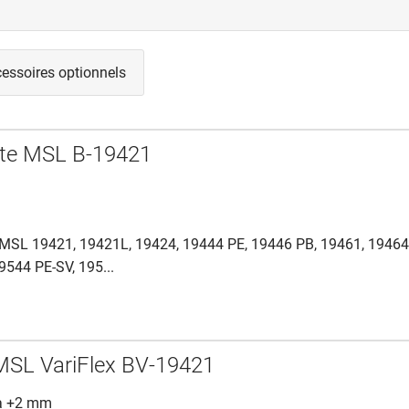
essoires optionnels
ate MSL B-19421
MSL 19421, 19421L, 19424, 19444 PE, 19446 PB, 19461, 1946
9544 PE-SV, 195...
MSL VariFlex BV-19421
 à +2 mm