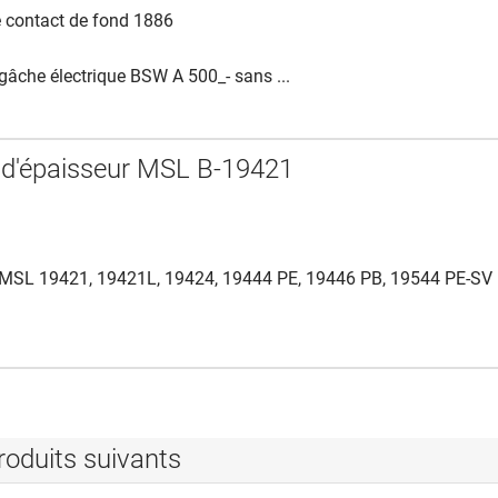
e contact de fond 1886
âche électrique BSW A 500_- sans ...
 d'épaisseur MSL B-19421
MSL 19421, 19421L, 19424, 19444 PE, 19446 PB, 19544 PE-SV
roduits suivants