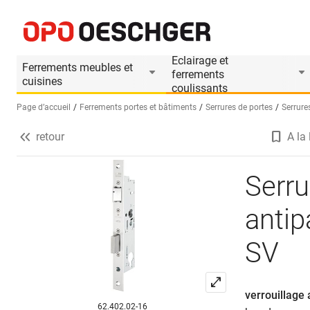
Serrure à mortaiser de sûreté antipanique MSL DELT
Informations produit
Accessoires appropriés
Eclairage et
Ferrements meubles et
ferrements
cuisines
coulissants
Page d’accueil
Ferrements portes et bâtiments
Serrures de portes
Serrure
retour
A la 
Sélectionnez une langue (FR)
Serru
anti
SV
verrouillage
62.402.02-16