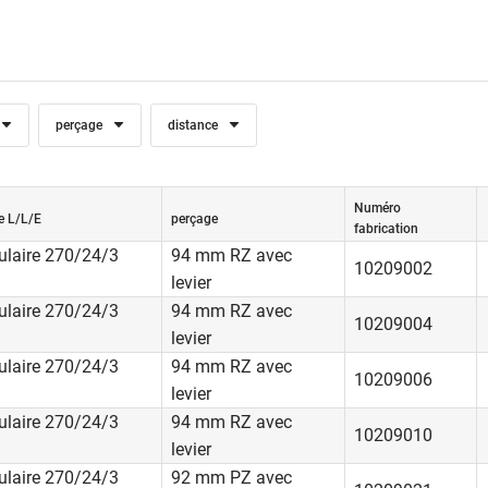
perçage
distance
ion anti-panique souvent utilisée est indiquée pour des portes q
Numéro
re L/L/E
perçage
rmées de l’extérieur. Une ouverture depuis l’extérieur n’est possi
fabrication
ulaire 270/24/3
94 mm RZ avec
 à levier et une clé autorisée. En état verrouillé ou fermé, une ouv
10209002
levier
 possible depuis l’intérieur avec la fonction anti-panique.
ulaire 270/24/3
94 mm RZ avec
10209004
levier
 d’utilisation:
trée d’immeubles locatifs et d’habitations collectives, portes d’e
ulaire 270/24/3
94 mm RZ avec
10209006
 et de bâtiments professionnels, garages souterrains et de stat
levier
niques, installations d’ascenseurs.
ulaire 270/24/3
94 mm RZ avec
10209010
levier
ulaire 270/24/3
92 mm PZ avec