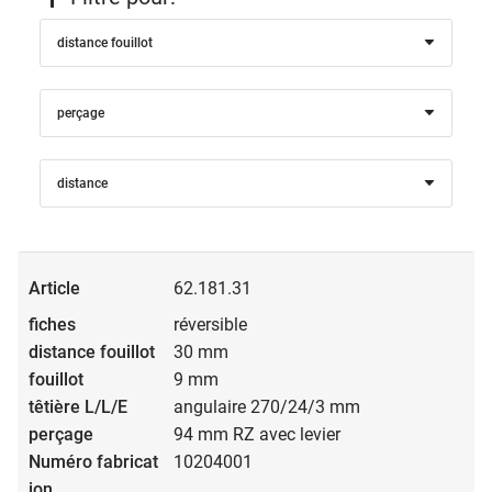
distance fouillot
Cette fonction anti-panique souvent utilisée est indiquée
perçage
pour des portes qui sont toujours fermées de l’extérieur.
Une ouverture depuis l’extérieur n’est possible qu’avec la
fonction à levier et une clé autorisée. En état verrouillé ou
distance
fermé, une ouverture est à tout moment possible depuis
l’intérieur avec la fonction anti-panique.
62.181.31
Possibilités d’utilisation:
Portes d’entrée d’immeubles locatifs et d’habitations
réversible
collectives, portes d’entrée d’entrepôts et de bâtiments
30 mm
professionnels, garages souterrains et de stationnement,
9 mm
salles techniques, installations d’ascenseurs.
angulaire 270/24/3 mm
94 mm RZ avec levier
10204001