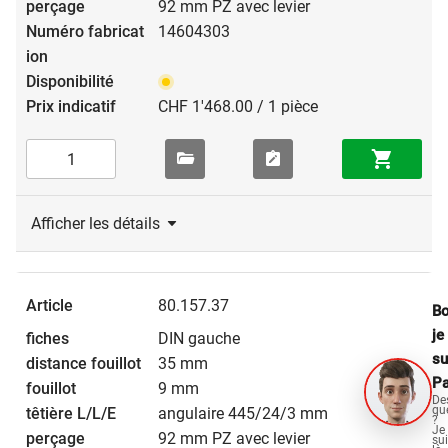
92 mm PZ avec levier
14604303
CHF 1'468.00 / 1 pièce
Afficher les détails
80.157.37
Bo
je
DIN gauche
su
35 mm
Pa
9 mm
De
qu
angulaire 445/24/3 mm
?
Je
92 mm PZ avec levier
su