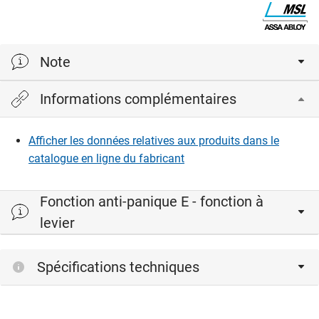
Note
Informations complémentaires
La serrure à mortaiser motorisée sFlipLock est une unité
motrice montée en applique sur la serrure avec une
commande moteur intégrée pour la fonction de base
Afficher les données relatives aux produits dans le
(allumer/éteindre) et l'interface de bus de données RS 485.
catalogue en ligne du fabricant
L'ouverture de la serrure à mortaiser est motorisée à l'aide
d'une impulsion. Elle se verrouille automatiquement
Fonction anti-panique E - fonction à
mécaniquement.
levier
Spécifications techniques