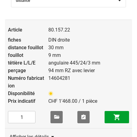
distance
salles techniques, installations d’ascenseurs.
80.157.22
DIN droite
30 mm
9 mm
angulaire 445/24/3 mm
94 mm RZ avec levier
14604281
CHF 1'468.00 / 1 pièce
Afficher les détails