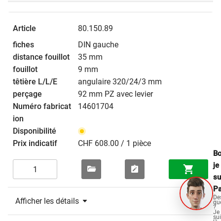
80.150.89
DIN gauche
35 mm
9 mm
angulaire 320/24/3 mm
92 mm PZ avec levier
14601704
CHF 608.00 / 1 pièce
Bo
je
su
Pa
De
Afficher les détails
qu
?
Je
su